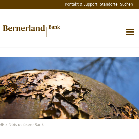
Kontakt & Support
Standorte
Suchen
MENU
> Nöis us üsere Bank