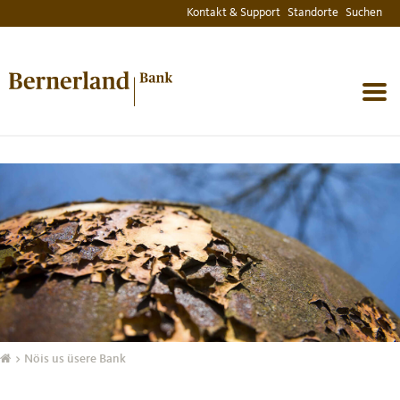
Kontakt & Support
Standorte
Suchen
MENU
> Nöis us üsere Bank