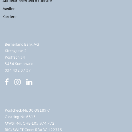
Aktionärinnen und Aktionäre
Medien
Karriere
Bernerland Bank AG
Kirchgasse 2
Postfach 34
3454 Sumiswald
034 432 37 37
Postcheck-Nr.
30-38189-7
Clearing-Nr. 6313
MWST-Nr. CHE-105.974.772
BIC/SWIFT-Code: RBABCH22313