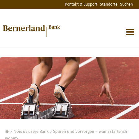
Kontakt & Support
Standorte
Suchen
MENU
> Nöis us üsere Bank
>
Sparen und vorsorgen – wann starte ich
womit?